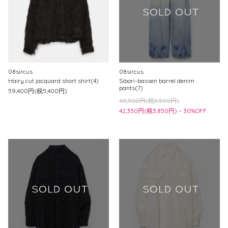
08sircus
08sircus
Hairy cut jacquard short shirt(4)
Sibori-bassen barrel denim
pants(7)
59,400円(税5,400円)
60,500円(税5,500円)
42,350円(税3,850円) – 30%OFF