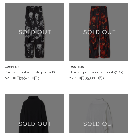
08sircus
08sircus
Bokashi print wide slit pants(19b)
Bokashi print wide slit pants(19a)
52,800円(税4,800円)
52,800円(税4,800円)