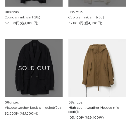
08sircus
08sircus
Cupro shrink shirt(8b)
Cupro shrink shirt(8a)
52,800円(税4,800円)
52,800円(税4,800円)
08sircus
08sircus
Viscose washer back slit jacket(5a)
High count weather Hooded mid
coat(1)
82,500円(税7,500円)
103,400円(税9,400円)