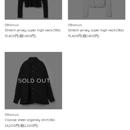
08sircus
08sircus
Stretch jersey super high neck(18b)
Stretch jersey super high neck(18a)
15,400円(税1,400円)
15,400円(税1,400円)
08sircus
Viscose sheer organdy shirt(4b)
24,200円(税2,200円)