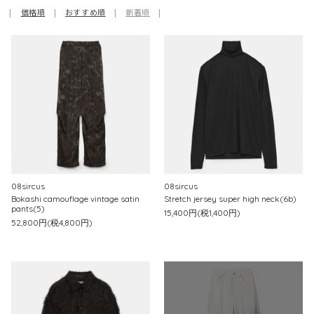
|
価格順
|
おすすめ順
|
新着順
|
08sircus
08sircus
Bokashi camouflage vintage satin
Stretch jersey super high neck(6b)
pants(5)
15,400円(税1,400円)
52,800円(税4,800円)