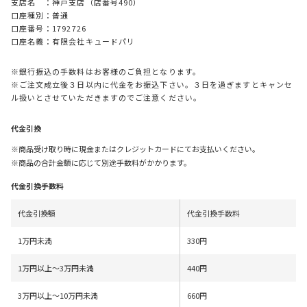
支店名 ：神戸支店（店番号490）
口座種別：普通
口座番号：1792726
口座名義：有限会社キュードパリ
※銀行振込の手数料はお客様のご負担となります。
※ご注文成立後３日以内に代金をお振込下さい。３日を過ぎますとキャンセ
ル扱いとさせていただきますのでご注意ください。
代金引換
※商品受け取り時に現金またはクレジットカードにてお支払いください。
※商品の合計金額に応じて別途手数料がかかります。
代金引換手数料
代金引換額
代金引換手数料
1万円未満
330円
1万円以上～3万円未満
440円
3万円以上～10万円未満
660円