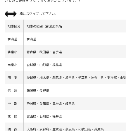
いとのご連絡をさせて頂く場合がございます。）
横にスワイプして下さい。
地帯区分
地帯の範囲（都道府県名
北海道
北海道
北東北
青森県・秋田県・岩手県
南東北
宮城県・山形県・福島県
関 東
茨城県・栃木県・群馬県・埼玉県・千葉県・神奈川県・東京都・山梨県
信 越
新潟県・長野県
中 部
静岡県・愛知県・三重県・岐阜県
北 陸
富山県・石川県・福井県
関 西
大阪府・京都府・滋賀県・奈良県・和歌山県・兵庫県