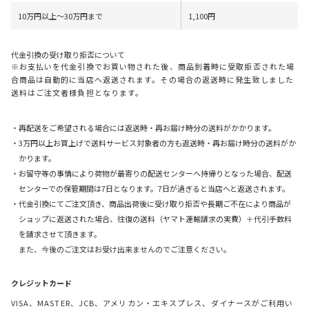
10万円以上～30万円まで
1,100円
代金引換の受け取り拒否について
※お支払いを代金引換でお買い物された後、商品到着時に受取拒否された場
合商品は自動的に当店へ返送されます。その場合の返送時に発生致しました
送料はご注文者様負担となります。
・再配送をご希望される場合には返送時・再お届け時分の送料がかかります。
・3万円以上お買上げで送料サービス対象者の方も返送時・再お届け時分の送料がか
かります。
・お留守等の事情により荷物が最寄りの配送センターへ持帰りとなった場合、配送
センターでの保管期間は7日となります。7日が過ぎると当店へと返送されます。
・代金引換にてご注文頂き、商品出荷後に受け取り拒否や長期ご不在により商品が
ショップに返送された場合、往復の送料（ヤマト運輸請求の実費）＋代引手数料
を請求させて頂きます。
また、今後のご注文はお受け出来ませんのでご注意ください。
クレジットカード
VISA、MASTER、JCB、アメリカン・エキスプレス、ダイナースがご利用い