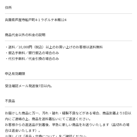
住所
兵庫県芦屋市船戸町4-1 ラポルテ本館124
商品代金以外の料金の説明
・送料／10,000円（税込）以上のお買い上げのお客様は送料無料
・振込手数料／銀行振込の場合のみ
・代引手数料／代金引換の場合のみ
申込有効期限
受注確認メール発送後7日以内。
不良品
お届けした商品に万一、汚れ・破れ・縫製不良などがある場合、商品到着より3日以
内にご連絡の上、商品を送料着払いにてご返送ください。
お客様からの返送品が到着後、早急に新しい商品をお送りいたします（品切れの場
合は返金いたします）。
※詳しくは「返品・交換について」をご確認ください。