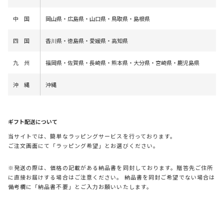
中 国
岡山県・広島県・山口県・鳥取県・島根県
四 国
香川県・徳島県・愛媛県・高知県
九 州
福岡県・佐賀県・長崎県・熊本県・大分県・宮崎県・鹿児島県
沖 縄
沖縄
ギフト配送について
当サイトでは、簡単なラッピングサービスを行っております。
ご注文画面にて「ラッピング希望」とお選びください。
※発送の際は、価格の記載がある納品書を同封しております。贈答先ご住所
に直接お届けする場合はご注意ください。 納品書を同封ご希望でない場合は
備考欄に「納品書不要」とご入力お願いいたします。