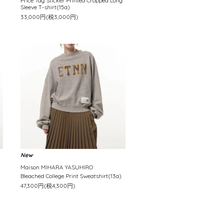
Price Tag Sticker Printed Cropped Long
Sleeve T-shirt(15a)
33,000円(税3,000円)
New
Maison MIHARA YASUHIRO
Bleached College Print Sweatshirt(13a)
47,300円(税4,300円)