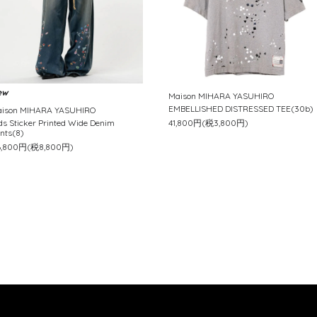
ew
Maison MIHARA YASUHIRO
EMBELLISHED DISTRESSED TEE(30b)
ison MIHARA YASUHIRO
ds Sticker Printed Wide Denim
41,800円(税3,800円)
nts(8)
6,800円(税8,800円)