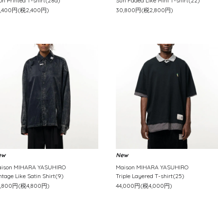
on Printed T-shirt(28a)
Sun Faded Like Mini T-shirt(22)
6,400円(税2,400円)
30,800円(税2,800円)
ew
New
ison MIHARA YASUHIRO
Maison MIHARA YASUHIRO
ntage Like Satin Shirt(9)
Triple Layered T-shirt(25)
2,800円(税4,800円)
44,000円(税4,000円)