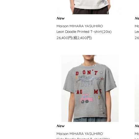
New
N
Maison MIHARA YASUHIRO
Ma
Leon Doodle Printed T-shirt(20a)
Le
26,400円(税2,400円)
2
New
N
Maison MIHARA YASUHIRO
Ma