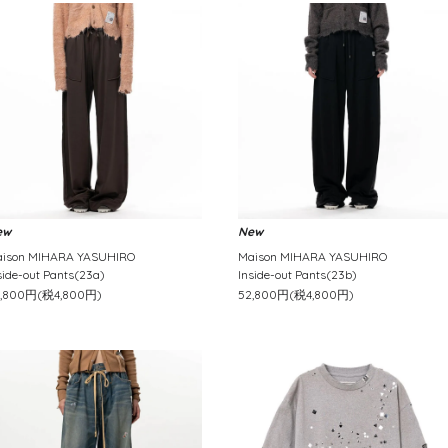
ew
New
ison MIHARA YASUHIRO
Maison MIHARA YASUHIRO
side-out Pants(23a)
Inside-out Pants(23b)
2,800円(税4,800円)
52,800円(税4,800円)