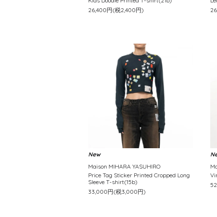
Kids Doodle Printed T-shirt(21b)
Le
26,400円(税2,400円)
2
New
N
Maison MIHARA YASUHIRO
Ma
Price Tag Sticker Printed Cropped Long
Vi
Sleeve T-shirt(15b)
5
33,000円(税3,000円)