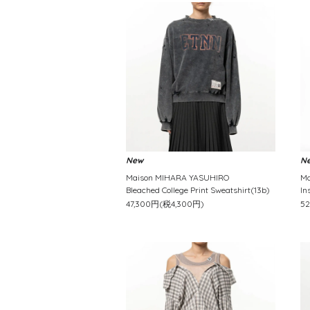
New
N
Maison MIHARA YASUHIRO
Ma
Bleached College Print Sweatshirt(13b)
In
47,300円(税4,300円)
5