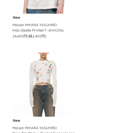
New
Maison MIHARA YASUHIRO
Kids Doodle Printed T-shirt(21a)
26,400円(税2,400円)
New
Maison MIHARA YASUHIRO