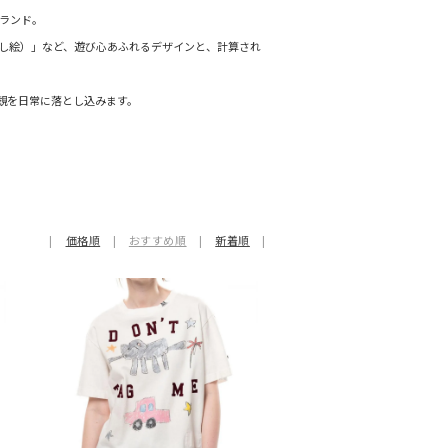
ランド。
し絵）」など、遊び心あふれるデザインと、計算され
観を日常に落とし込みます。
|
価格順
|
おすすめ順
|
新着順
|