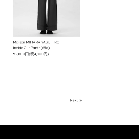
Maison MIHARA YASUHIRO
Inside Out Pants(65a)
52,800円(税4,800円)
Next ≫