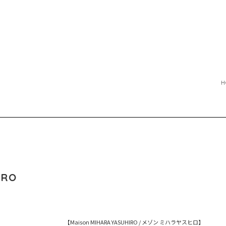
H
IRO
【Maison MIHARA YASUHIRO / メゾン ミハラヤスヒロ】