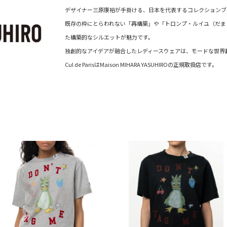
デザイナー三原康裕が手掛ける、日本を代表するコレクションブ
既存の枠にとらわれない「再構築」や「トロンプ・ルイユ（だま
た構築的なシルエットが魅力です。
独創的なアイデアが融合したレディースウェアは、モードな世界
Cul de ParisはMaison MIHARA YASUHIROの正規取扱店です。