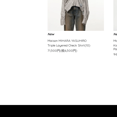
New
N
Maison MIHARA YASUHIRO
Ma
Triple Layered Check Shirt(10)
Ki
Pa
71,500円(税6,500円)
9