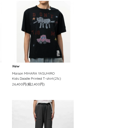
New
Maison MIHARA YASUHIRO
Kids Doodle Printed T-shirt(21c)
26,400円(税2,400円)