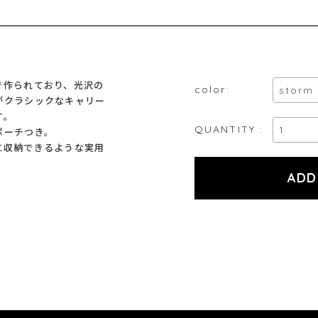
で作られており、光沢の
color:
がクラシックなキャリー
す。
QUANTITY :
ポーチつき。
に収納できるような実用
5cm