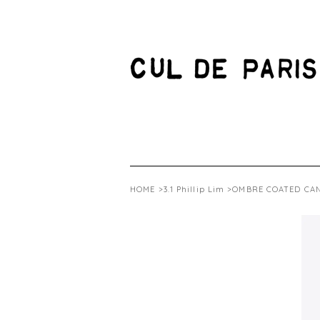
HOME
>
3.1 Phillip Lim
>OMBRE COATED CAN