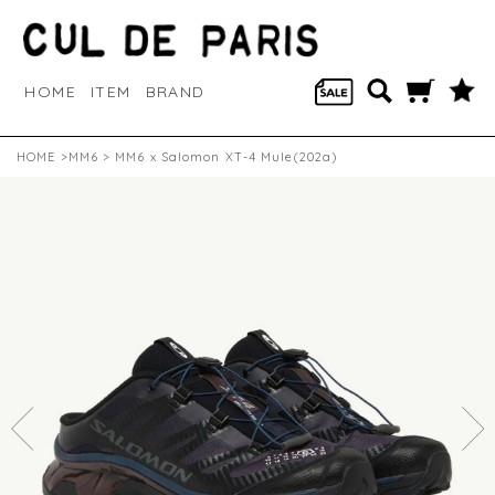
HOME
ITEM
BRAND
HOME
>
MM6
> MM6 x Salomon XT-4 Mule(202a)