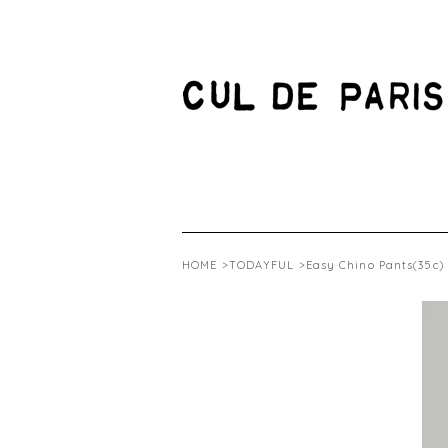
HOME
>
TODAYFUL
>Easy Chino Pants(35c)