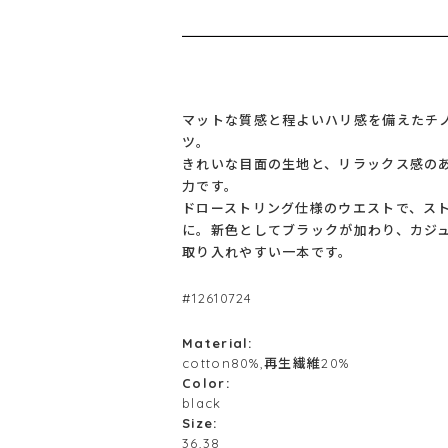
マットな質感と程よいハリ感を備えたチ
ツ。
きれいな目面の生地と、リラックス感の
力です。
ドローストリング仕様のウエストで、ス
に。新色としてブラックが加わり、カジ
取り入れやすい一本です。
#12610724
Material:
cotton80%,再生繊維20%
Color:
black
Size:
36,38