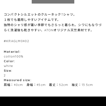
コンパクトシルエットのクルーネックTシャツ。
１枚でも着用しやすいアイテムです。
独特のシャリ感が暑い季節でもさらっと着られ、シワにもなりづ
らく洗濯後も乾きやすい、ATONオリジナル天竺素材です。
#KRAGLM0402
Material:
cotton100%
Color:
white
Size:
2
Measured size:
肩幅：40cm 身幅：45cm 着丈：52cm 袖丈：13.5cm