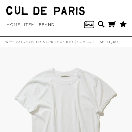
HOME
ITEM
BRAND
HOME
>
ATON
>FRESCA SINGLE JERSEY | COMPACT T-SHIRT(4a)