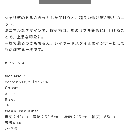
シャリ感のあるさらっとした肌触りと、程良い透け感が魅力のニ
ット。
ミニマルなデザインで、襟や袖口、裾のリブを細めに仕上げるこ
とで、上品な印象に。
一枚で着るのはもちろん、レイヤードスタイルのインナーとして
も活躍する一枚です。
#12610514
Material:
cotton64%,nylon36%
Color:
black
Size:
FREE
Measured size:
着丈：48cm 肩幅：38.5cm 身幅：43cm 袖丈：63cm
参考size:
7～9号