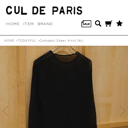
HOME
ITEM
BRAND
HOME
>
TODAYFUL
>Compact Sheer Knit(14c)