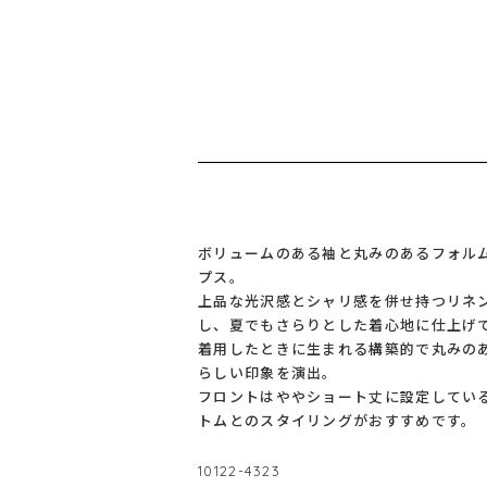
ボリュームのある袖と丸みのあるフォル
プス。
上品な光沢感とシャリ感を併せ持つリネ
し、夏でもさらりとした着心地に仕上げ
着用したときに生まれる構築的で丸みの
らしい印象を演出。
フロントはややショート丈に設定してい
トムとのスタイリングがおすすめです。
10122-4323