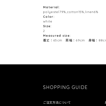
Material:
polyestel79%,cotton15%,linen6%
Color:
white
Size:
2
Measured size:
着丈：65cm 肩幅：69cm 身幅：88
SHOPPING GUIDE
ご注文方法について