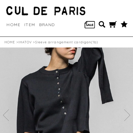
HOME
ITEM
BRAND
HOME
>
IHATOV
>Sleeve arrangement cardigan(1b)