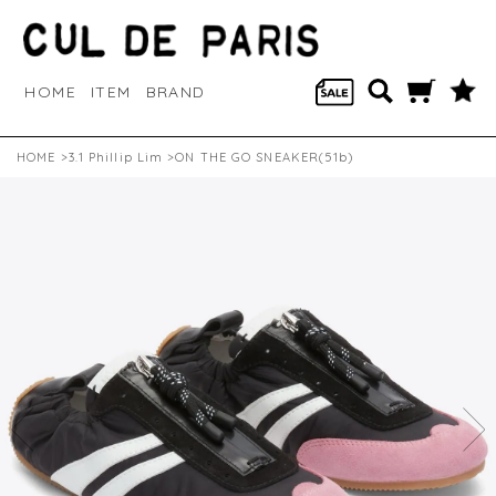
HOME
ITEM
BRAND
HOME
>
3.1 Phillip Lim
>ON THE GO SNEAKER(51b)