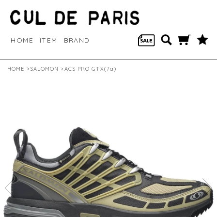
HOME
ITEM
BRAND
HOME
>
SALOMON
>ACS PRO GTX(7a)