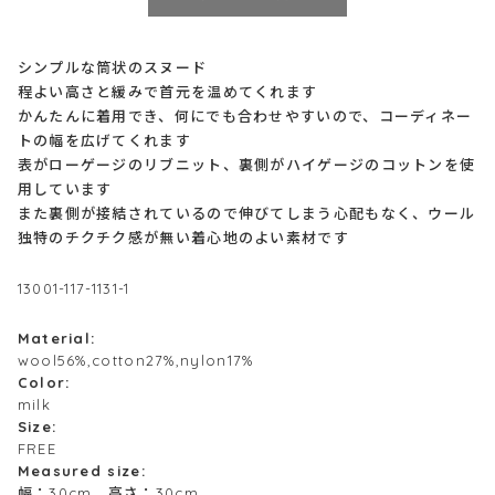
シンプルな筒状のスヌード
程よい高さと緩みで首元を温めてくれます
かんたんに着用でき、何にでも合わせやすいので、コーディネー
トの幅を広げてくれます
表がローゲージのリブニット、裏側がハイゲージのコットンを使
用しています
また裏側が接結されているので伸びてしまう心配もなく、ウール
独特のチクチク感が無い着心地のよい素材です
13001-117-1131-1
Material:
wool56%,cotton27%,nylon17%
Color:
milk
Size:
FREE
Measured size:
幅：30cm 高さ：30cm