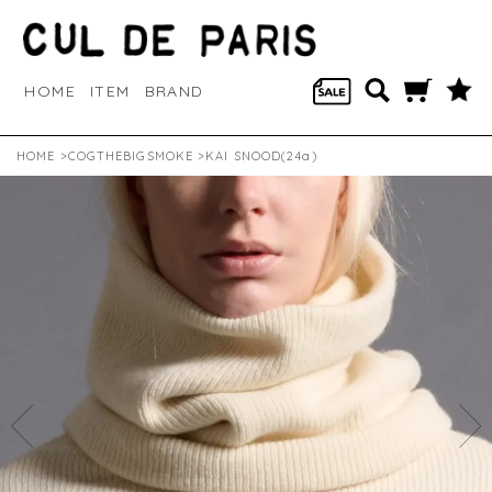
HOME
ITEM
BRAND
HOME
>
COGTHEBIGSMOKE
>KAI SNOOD(24a)