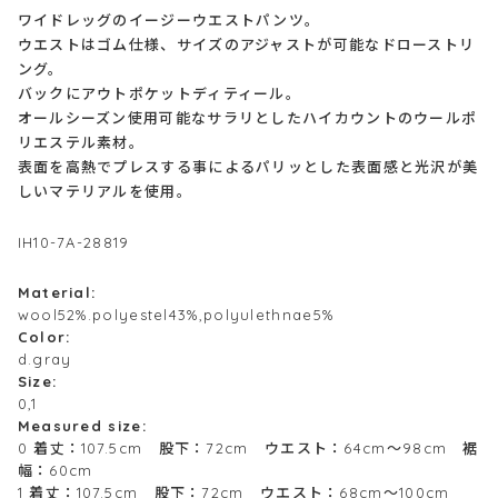
ワイドレッグのイージーウエストパンツ。
ウエストはゴム仕様、サイズのアジャストが可能なドローストリ
ング。
バックにアウトポケットディティール。
オールシーズン使用可能なサラリとしたハイカウントのウールポ
リエステル素材。
表面を高熱でプレスする事によるパリッとした表面感と光沢が美
しいマテリアルを使用。
IH10-7A-28819
Material:
wool52%.polyestel43%,polyulethnae5%
Color:
d.gray
Size:
0,1
Measured size:
0 着丈：107.5cm 股下：72cm ウエスト：64cm～98cm 裾
幅：60cm
1 着丈：107.5cm 股下：72cm ウエスト：68cm～100cm