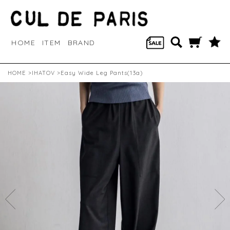
HOME
ITEM
BRAND
HOME
>
IHATOV
>Easy Wide Leg Pants(13a)