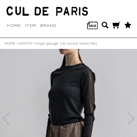
HOME
ITEM
BRAND
HOME
>
IHATOV
>High gauge rib round neck(14b)