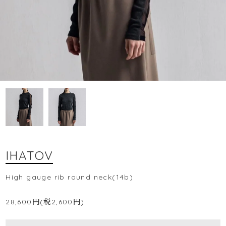
IHATOV
High gauge rib round neck(14b)
28,600円(税2,600円)