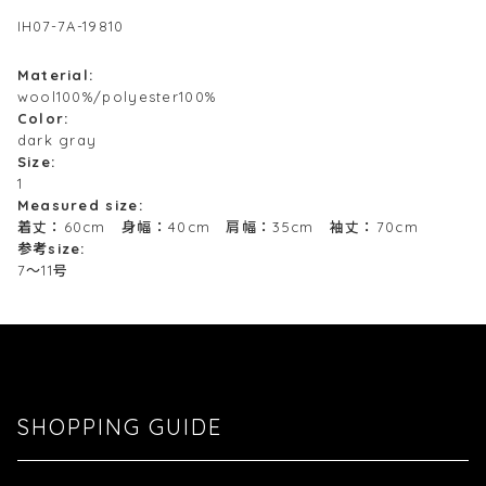
IH07-7A-19810
Material:
wool100%/polyester100%
Color:
dark gray
Size:
1
Measured size:
着丈：60cm 身幅：40cm 肩幅：35cm 袖丈：70cm
参考size:
7～11号
SHOPPING GUIDE