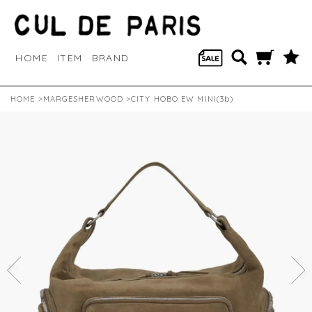
HOME
ITEM
BRAND
HOME
>
MARGESHERWOOD
>CITY HOBO EW MINI(3b)