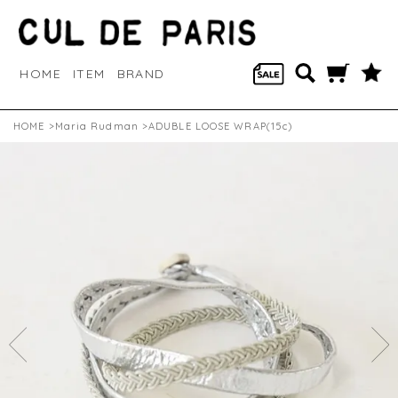
HOME
ITEM
BRAND
HOME
>
Maria Rudman
>ADUBLE LOOSE WRAP(15c)