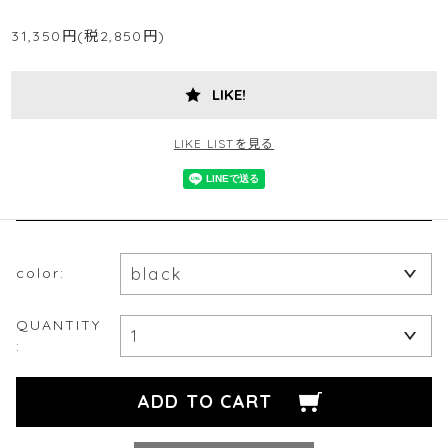
31,350円(税2,850円)
LIKE!
LIKE LISTを見る
color:
QUANTITY
: