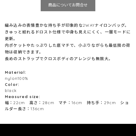
商品についてお問合せ
編み込みの表情豊かな持ち手が印象的な2WAYナイロンバッグ。
きゅっと絞れるドロスト仕様で中身も見えにくく、一層モードに
更新。
内ポケットやたっぷりした底マチで、小ぶりながらも最低限の荷
物は収納できます。
長めのストラップでクロスボディのアレンジも無限大。
Material:
nylon100%
Color:
black
Measured size:
幅：22cm 高さ：28cm マチ：16cm 持ち手：29cm ショ
ルダー長さ：136cm