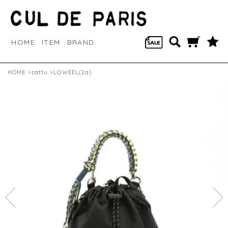
HOME
ITEM
BRAND
HOME
>
zattu
>LOWEEL(2a)