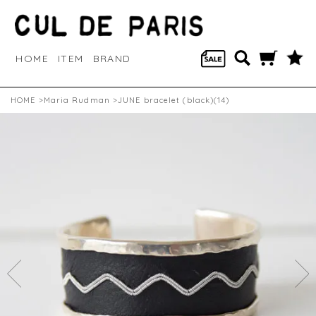
HOME
ITEM
BRAND
HOME
>
Maria Rudman
>JUNE bracelet (black)(14)