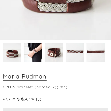
Maria Rudman
CPLUS bracelet (bordeaux)(90c)
47,300円(税4,300円)