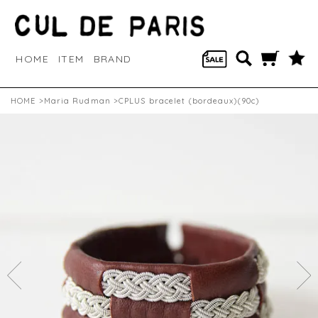
HOME
ITEM
BRAND
HOME
>
Maria Rudman
>CPLUS bracelet (bordeaux)(90c)