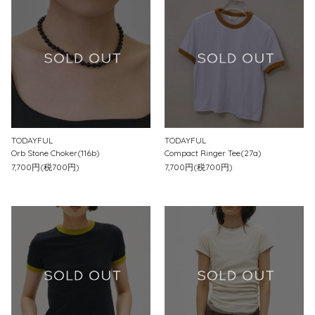
TODAYFUL
TODAYFUL
Orb Stone Choker(116b)
Compact Ringer Tee(27a)
7,700円(税700円)
7,700円(税700円)