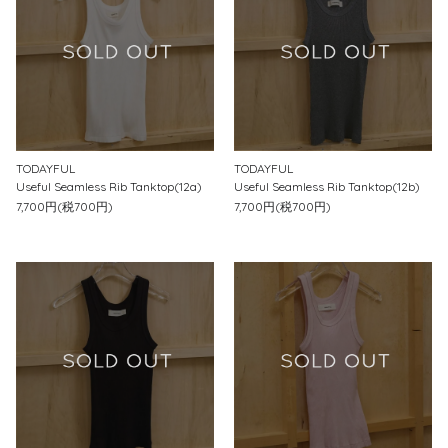
TODAYFUL
TODAYFUL
Useful Seamless Rib Tanktop(12a)
Useful Seamless Rib Tanktop(12b)
7,700円(税700円)
7,700円(税700円)