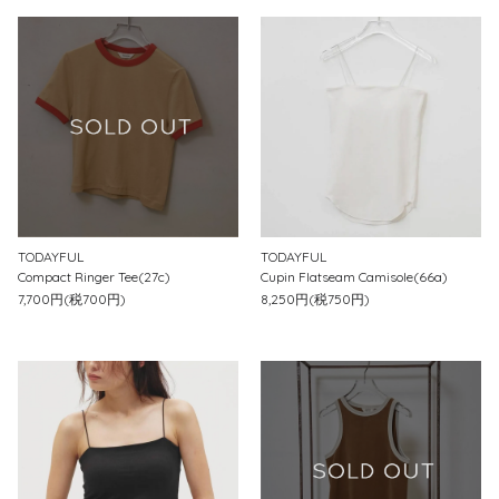
TODAYFUL
TODAYFUL
Compact Ringer Tee(27c)
Cupin Flatseam Camisole(66a)
7,700円(税700円)
8,250円(税750円)