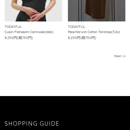
TODAYFUL
TODAYFUL
Cupin Flatseam Camisole(66b)
Peachbrush Cotton Tanktop(32a)
8,250円(税750円)
8,250円(税750円)
Next ≫
SHOPPING GUIDE