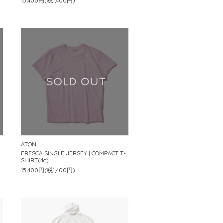
15,400円(税1,400円)
ATON
-
FRESCA SINGLE JERSEY | COMPACT T-
SHIRT(4c)
15,400円(税1,400円)