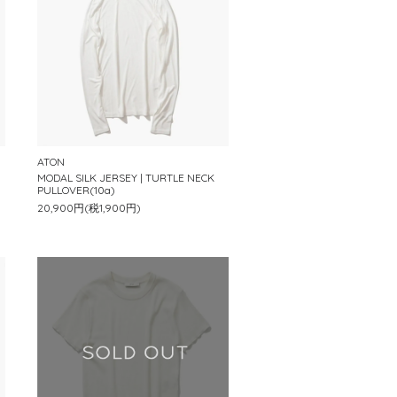
ATON
MODAL SILK JERSEY | TURTLE NECK
PULLOVER(10a)
20,900円(税1,900円)