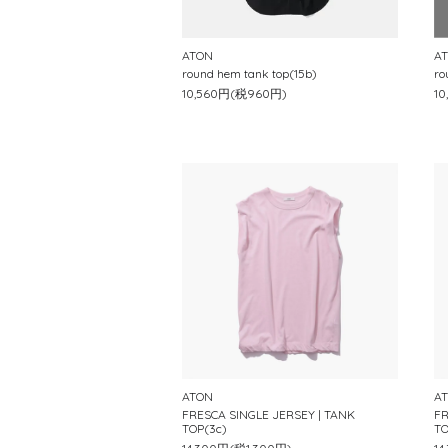
ATON
A
round hem tank top(15b)
ro
10,560円(税960円)
1
ATON
A
FRESCA SINGLE JERSEY | TANK
FR
TOP(3c)
TO