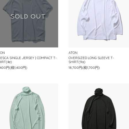
TON
ATON
ESCA SINGLE JERSEY | COMPACT T-
OVERSIZED LONG SLEEVE T-
IRT(4e)
SHIRT(9a)
,400円(税1,400円)
18,700円(税1,700円)