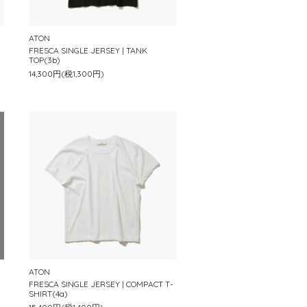
ATON
FRESCA SINGLE JERSEY | TANK
TOP(3b)
14,300円(税1,300円)
ATON
FRESCA SINGLE JERSEY | COMPACT T-
SHIRT(4a)