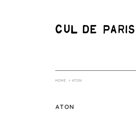
HOME
>
ATON
ATON