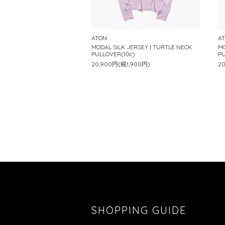
ATON
A
MODAL SILK JERSEY | TURTLE NECK
MO
PULLOVER(10c)
PU
20,900円(税1,900円)
2
SHOPPING GUIDE