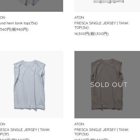
TON
ATON
und hem tank top(15a)
FRESCA SINGLE JERSEY | TANK
TOP(3a)
0,560円(税960円)
14,300円(税1,300円)
TON
ATON
ESCA SINGLE JERSEY | TANK
FRESCA SINGLE JERSEY | TANK
P(3f)
TOP(3d)