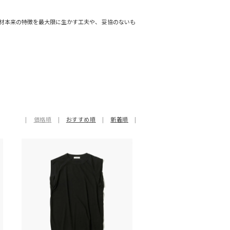
材本来の特徴を最大限に生かす工夫や、 妥協のないも
|
価格順
|
おすすめ順
|
新着順
|