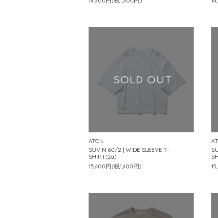
14,300円(税1,300円)
14
ATON
A
SUVIN 60/2 | WIDE SLEEVE T-
SU
SHIRT(2a)
SH
15,400円(税1,400円)
15