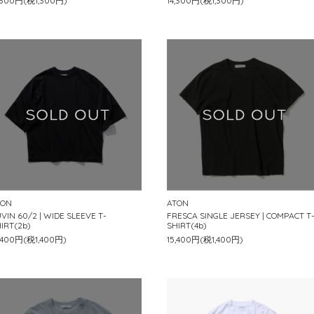
,300円(税1,300円)
14,300円(税1,300円)
TON
ATON
VIN 60/2 | WIDE SLEEVE T-
FRESCA SINGLE JERSEY | COMPACT T
IRT(2b)
SHIRT(4b)
,400円(税1,400円)
15,400円(税1,400円)