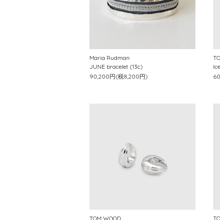
Maria Rudman
T
JUNE bracelet (13c)
Ic
90,200円(税8,200円)
6
TOM WOOD
T