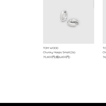
TOM WOOD
T
Chunky Hoops Small(2a)
Ch
70,400円(税6,400円)
7