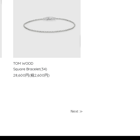
TOM WOOD
Square Bracelet(34)
28,600円(税2,600円)
Next ≫