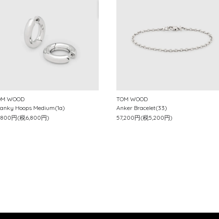
OM WOOD
TOM WOOD
anky Hoops Medium(1a)
Anker Bracelet(33)
4,800円(税6,800円)
57,200円(税5,200円)