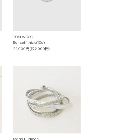
TOM WOOD
Ear cuff thick(10a)
22,000円(税2,000円)
Maria Rudman