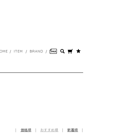
OME
ITEM
BRAND
|
価格順
|
おすすめ順
|
新着順
|