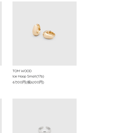
TOM WOOD
Ice Hoop Small(17b)
67,100円(税6,100円)