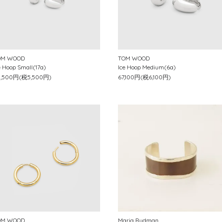
OM WOOD
TOM WOOD
e Hoop Small(17a)
Ice Hoop Medium(6a)
0,500円(税5,500円)
67,100円(税6,100円)
OM WOOD
Maria Rudman