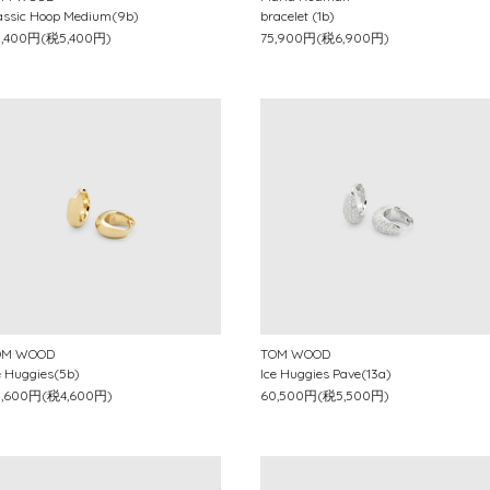
assic Hoop Medium(9b)
bracelet (1b)
9,400円(税5,400円)
75,900円(税6,900円)
OM WOOD
TOM WOOD
e Huggies(5b)
Ice Huggies Pave(13a)
0,600円(税4,600円)
60,500円(税5,500円)