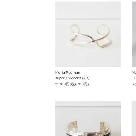
Maria Rudman
Ma
super8 bracelet (29)
TO
51,700円(税4,700円)
3