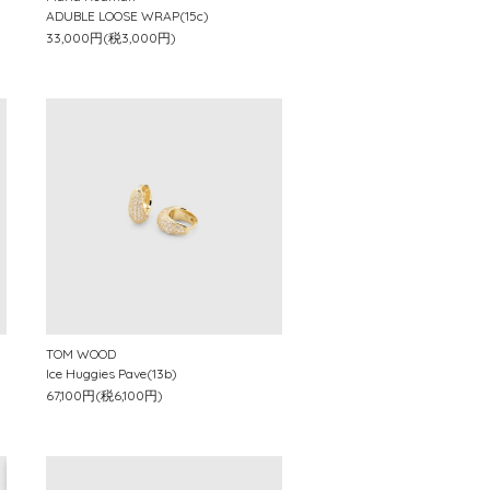
ADUBLE LOOSE WRAP(15c)
33,000円(税3,000円)
TOM WOOD
Ice Huggies Pave(13b)
67,100円(税6,100円)