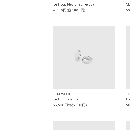
Ice Hoop Medium Line(8a)
Cl
41,800円(税3,800円)
5
TOM WOOD
T
Ice Huggies(5a)
Ic
39,600円(税3,600円)
5