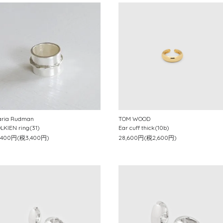
ria Rudman
TOM WOOD
LKIEN ring(31)
Ear cuff thick(10b)
7,400円(税3,400円)
28,600円(税2,600円)