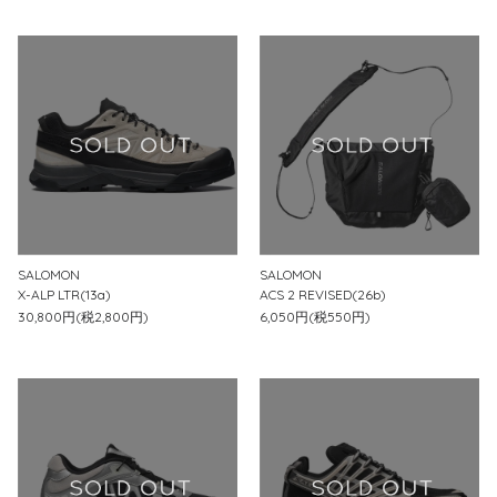
SALOMON
SALOMON
X-ALP LTR(13a)
ACS 2 REVISED(26b)
30,800円(税2,800円)
6,050円(税550円)