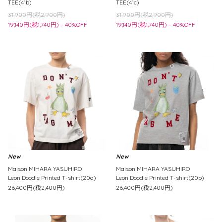
TEE(41b)
TEE(41c)
31,900円(税2,900円)
31,900円(税2,900円)
19,140円(税1,740円) – 40%OFF
19,140円(税1,740円) – 40%OFF
New
New
Maison MIHARA YASUHIRO
Maison MIHARA YASUHIRO
Leon Doodle Printed T-shirt(20a)
Leon Doodle Printed T-shirt(20b)
26,400円(税2,400円)
26,400円(税2,400円)