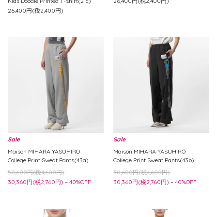
Kids Doodle Printed T-shirt(21c)
26,400円(税2,400円)
26,400円(税2,400円)
Sale
Sale
Maison MIHARA YASUHIRO
Maison MIHARA YASUHIRO
College Print Sweat Pants(43a)
College Print Sweat Pants(43b)
50,600円(税4,600円)
50,600円(税4,600円)
30,360円(税2,760円) – 40%OFF
30,360円(税2,760円) – 40%OFF