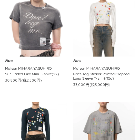
New
New
Maison MIHARA YASUHIRO
Maison MIHARA YASUHIRO
Sun Faded Like Mini T-shirt(22)
Price Tag Sticker Printed Cropped
Long Sleeve T-shirt(15a)
30,800円(税2,800円)
33,000円(税3,000円)