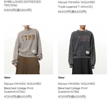
EMBELLISHED DISTRESSED
Maison MIHARA YASUHIRO
TEE(30b)
Triple Layered T-shirt(25)
41,800円(税3,800円)
44,000円(税4,000円)
New
New
Maison MIHARA YASUHIRO
Maison MIHARA YASUHIRO
Bleached College Print
Bleached College Print
Sweatshirt(13a)
Sweatshirt(13b)
47,300円(税4,300円)
47,300円(税4,300円)